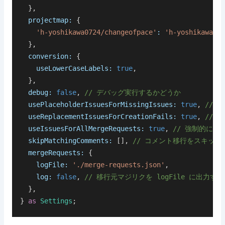
  },
  projectmap:
 {
    'h-yoshikawa0724/changeofpace'
:
 'h-yoshikawa072
  },
  conversion:
 {
    useLowerCaseLabels:
 true
,
  },
  debug:
 false
, 
// デバッグ実行するかどうか
  usePlaceholderIssuesForMissingIssues:
 true
, 
// 
  useReplacementIssuesForCreationFails:
 true
, 
// 
  useIssuesForAllMergeRequests:
 true
, 
// 強制的に全
  skipMatchingComments:
 [], 
// コメント移行をスキッ
  mergeRequests:
 {
    logFile:
 './merge-requests.json'
,
    log:
 false
, 
// 移行元マジリクを logFile に出
  },
} 
as
 Settings
;