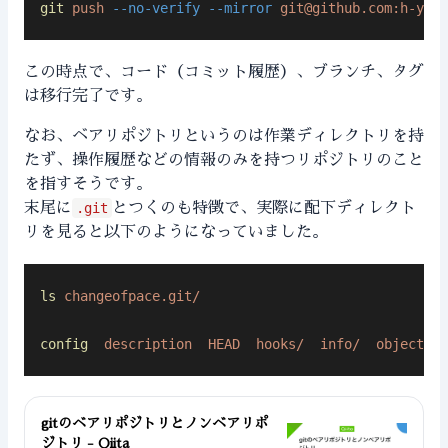
git
 push
 --no-verify
 --mirror
git@github.com
:h-yosh
この時点で、コード（コミット履歴）、ブランチ、タグ
は移行完了です。
なお、ベアリポジトリというのは作業ディレクトリを持
たず、操作履歴などの情報のみを持つリポジトリのこと
を指すそうです。
末尾に
.git
とつくのも特徴で、実際に配下ディレクト
リを見ると以下のようになっていました。
ls
 changeofpace.git/
config
  description
  HEAD
  hooks/
  info/
  objects/
 
gitのベアリポジトリとノンベアリポ
ジトリ - Qiita