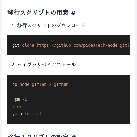
移行スクリプトの用意
#
移行スクリプトのダウンロード
git
 clone
 https://github.com/piceaTech/node-gitlab-
ライブラリのインストール
cd
 node-gitlab-2-github
npm
 -i
# or
yarn
 install