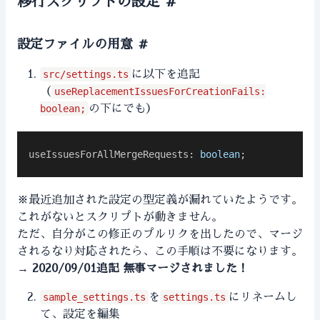
移行スクリプトの設定
#
設定ファイルの用意
#
src/settings.ts
に以下を追記
（
useReplacementIssuesForCreationFails:
boolean;
の下にでも）
useIssuesForAllMergeRequests
: 
boolean
;
※最近追加された設定の型定義が漏れていたようです。
これがないとスクリプトが動きません。
ただ、自分がこの修正のプルリクを出したので、マージ
されるなり対応されたら、この手順は不要になります。
→
2020/09/01追記
無事
マージ
されました！
sample_settings.ts
を
settings.ts
にリネームし
て、設定を編集