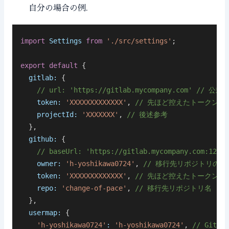
自分の場合の例.
import
 Settings
 from
 './src/settings'
;
export
 default
 {
  gitlab:
 {
    // url: 'https://gitlab.mycompany.co
    token:
 'XXXXXXXXXXXXX'
, 
// 先ほど控えたトークン
    projectId:
 'XXXXXXX'
, 
// 後述参考
  },
  github:
 {
    // baseUrl: 'https://gitlab.mycompany.
    owner:
 'h-yoshikawa0724'
, 
// 移行先リポジトリのオ
    token:
 'XXXXXXXXXXXXX'
, 
// 先ほど控えたトークン
    repo:
 'change-of-pace'
, 
// 移行先リポジトリ名
  },
  usermap:
 {
    'h-yoshikawa0724'
:
 'h-yoshikawa0724'
, 
// Git