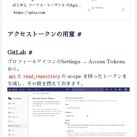
はじめに リーナス・トーヴァルズはgitを
10日間で作ったとか、神はいるんだねえ。
https://qiita.com
開発用Macでコーディング、その後サーバ
にpushして…という僕のような開発スタ
イルの場合、githubにpushするという仕
組みに必要性を感じなくて、開発用クライ
アクセストークンの用意
#
アント(Mac)対...
GitLab
#
プロフィールアイコンのSettings → Access Tokens.
から。
api
と
read_repository
の scope を持ったトークンを
生成し、その値を控えておきます。