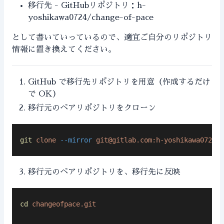
移行先 - GitHubリポジトリ：h-
yoshikawa0724/change-of-pace
として書いていっているので、適宜ご自分のリポジトリ
情報に置き換えてください。
GitHub で移行先リポジトリを用意（作成するだけ
で OK）
移行元のベアリポジトリをクローン
git
 clone
 --mirror
git@gitlab.com
:h-yoshikawa0724/c
移行元のベアリポジトリを、移行先に反映
cd
 changeofpace.git