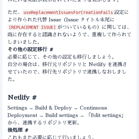
みたいな英語が表示されていたような気がします。
ただ、
useReplacementIssuesForCreationFails
設定に
より作られた代替 Issue（Issue タイトル末尾に
[REPLACEMENT ISSUE]
がついているもの）に関しては、
既に存在すると認識されないようで、重複して作られて
しまいました。
その他の設定移行
#
必要に応じて、その他の設定も移行しましょう。
自分の場合は、移行元リポジトリと Netlify を連携さ
せていたので、移行先リポジトリで連携しなおしまし
た。
Netlify
#
Settings → Build & Deploy → Continuous
Deployment → Build settings → 「Edit settings」
から、連携するリポジトリ更新。
後処理
#
これもまた必要に応じて行いましょう。