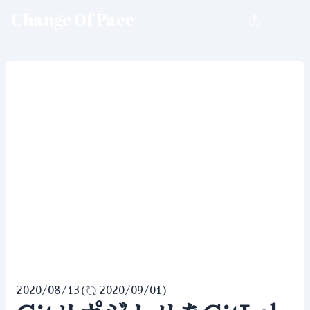
Change Of Pace
2020/08/13
(
2020/09/01
)