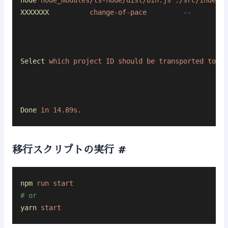
node
 node_modules/ts-node/dist/bin.js
 ./src/index.t
XXXXXXX
          change-of-pace
         --
Select
 which
 project
 ID
 should
 be
 transported
 to
 gi
Done
 in
 14.89s.
移行スクリプトの実行
#
npm
 run
 start
# or
yarn
 start