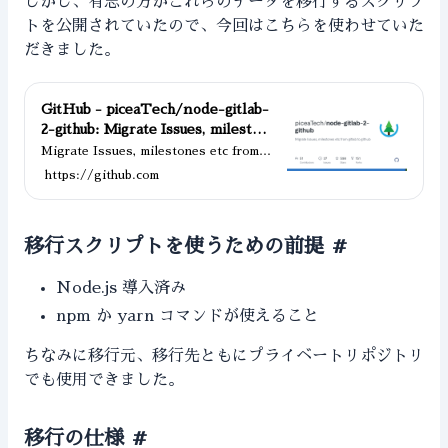
しかし、有志の方がこれらのデータを移行するスクリプ
トを公開されていたので、今回はこちらを使わせていた
だきました。
GitHub - piceaTech/node-gitlab-
2-github: Migrate Issues, mileston
es etc from gitlab to github
Migrate Issues, milestones etc from g
itlab to github - piceaTech/node-gitl
https://github.com
ab-2-github
移行スクリプトを使うための前提
#
Node.js 導入済み
npm か yarn コマンドが使えること
ちなみに移行元、移行先ともにプライベートリポジトリ
でも使用できました。
移行の仕様
#